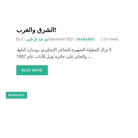
الشرق والغرب!
By
ابو عبد الرحْمن
3 December 2021
MAKAADO
31
Views
لا تزال المقولة الشهيرة للشاعر الإنجليزي روديارد كبلنغ،
والحائز على جائزة نوبل للآداب عام 1907،…
READ MORE
MAKAADO