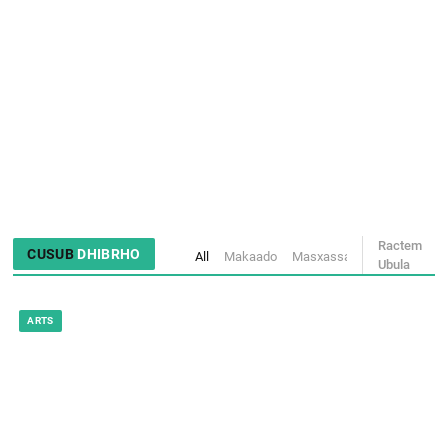
Mece ware kee Bissiraata!
CUZUBAM
BARITTO
TUDRUSE SAYI-TIYÄ
NINNI ADDA NABLEEDO?
Ractem
CUSUB
DHIBRHO
All
Makaado
Masxassa
Sugtem
Ubula
ARTS