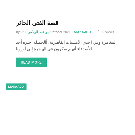
قصة الفتى الحائر
By
ابو عبد الرحْمن
22 October 2021
MAKAADO
32
Views
المغامرة وفي احدي الأمسيات القاهـرية، أالجميلة أخبره أحد
الأصدقاء أنهـم يفكرون في الهـجرة إلى أوروبا…
READ MORE
MAKAADO