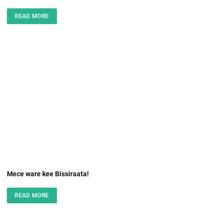
READ MORE
Mece ware kee Bissiraata!
READ MORE