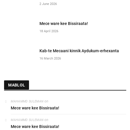
2 June 2026
Mece ware kee Bissiraata!
18 April 2026
Kab-te Mecaani kinnik Aydukum-erhexanta
16 March 2026
MABLOL
on
MAHAMMD SULEMAN
Mece ware kee Bissiraata!
on
MAHAMMD SULEMAN
Mece ware kee Bissiraata!