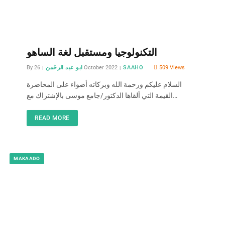
التكنولوجيا ومستقبل لغة الساهو
By
ابو عبد الرحْمن
26 October 2022
SAAHO
509
Views
السلام عليكم ورحمة الله وبركاته أضواء على المحاضرة
القيمة التي ألقاها الدكتور/جامع موسى بالإشتراك مع…
READ MORE
MAKAADO