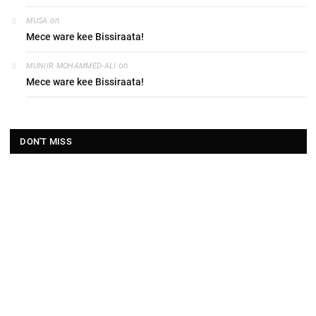
on
MUSA
Mece ware kee Bissiraata!
on
MUNIIR MOHAMMED-ALI
Mece ware kee Bissiraata!
DON'T MISS