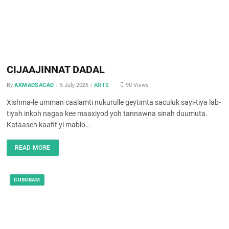
CIJAAJINNAT DADAL
By
AXMADSACAD
5 July 2026
ARTS
90
Views
Xishma-le umman caalamti nukurulle geytimta saculuk sayi-tiya lab-
tiyah inkoh nagaa kee maaxiyod yoh tannawna sinah duumuta.
Kataaseh kaafit yi mablo…
READ MORE
CUSUBAM