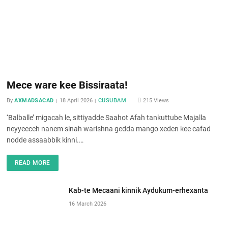
Mece ware kee Bissiraata!
By
AXMADSACAD
18 April 2026
CUSUBAM
215
Views
‘Balballe’ migacah le, sittiyadde Saahot Afah tankuttube Majalla
neyyeeceh nanem sinah warishna gedda mango xeden kee cafad
nodde assaabbik kinni.…
READ MORE
Kab-te Mecaani kinnik Aydukum-erhexanta
16 March 2026