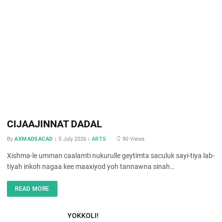
CIJAAJINNAT DADAL
By
AXMADSACAD
5 July 2026
ARTS
90
Views
Xishma-le umman caalamti nukurulle geytimta saculuk sayi-tiya lab-
tiyah inkoh nagaa kee maaxiyod yoh tannawna sinah…
READ MORE
YOKKOLI!