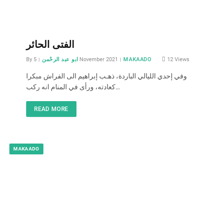
الفتى الحائر
By
ابو عبد الرحْمن
5 November 2021
MAKAADO
12
Views
وفي إحدي الليالي الباردة، ذهـب إبراهيم الى الفراش مبكرا
كعادته، ورأى في المنام انه ركب…
READ MORE
MAKAADO