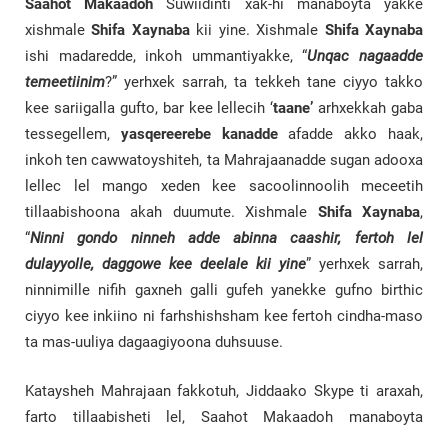
Saahot Makaadoh
Suwiidinti xak-hi manaboyta yakke
xishmale
Shifa Xaynaba
kii yine. Xishmale
Shifa Xaynaba
ishi madaredde, inkoh ummantiyakke, “
Unqac nagaadde
temeetiinim
?” yerhxek sarrah, ta tekkeh tane ciyyo takko
kee sariigalla gufto, bar kee lellecih ‘
taane’
arhxekkah gaba
tessegellem,
yasqereerebe
kanadde
afadde akko haak,
inkoh ten cawwatoyshiteh, ta Mahrajaanadde sugan adooxa
lellec lel mango xeden kee sacoolinnoolih meceetih
tillaabishoona akah duumute. Xishmale
Shifa Xaynaba
,
“
Ninni gondo ninneh adde abinna caashir, fertoh lel
dulayyolle, daggowe kee deelale kii yine
” yerhxek sarrah,
ninnimille nifih gaxneh galli gufeh yanekke gufno birthic
ciyyo kee inkiino ni farhshishsham kee fertoh cindha-maso
ta mas-uuliya dagaagiyoona duhsuuse.
Kataysheh Mahrajaan fakkotuh, Jiddaako Skype ti araxah,
farto tillaabisheti lel, Saahot Makaadoh manaboyta