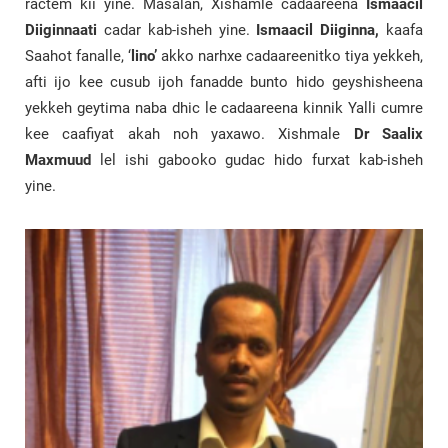
ractem kii yine. Masalan, Xishamle cadaareena
Ismaacil
Diiginnaati
cadar kab-isheh yine.
Ismaacil Diiginna,
kaafa
Saahot fanalle, ‘
lino’
akko narhxe cadaareenitko tiya yekkeh,
afti ijo kee cusub ijoh fanadde bunto hido geyshisheena
yekkeh geytima naba dhic le cadaareena kinnik Yalli cumre
kee caafiyat akah noh yaxawo. Xishmale
Dr Saalix
Maxmuud
lel ishi gabooko gudac hido furxat kab-isheh
yine.