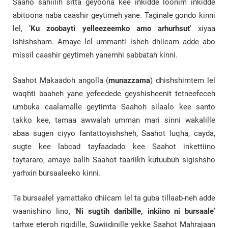
Saaho sahiilih sitta geyoona kee inkidde loonim inkidde
abitoona naba caashir geytimeh yane. Taginale gondo kinni
lel, ‘
Ku zoobayti yelleezeemko amo arhurhsut
’ xiyaa
ishishsham. Amaye lel ummanti isheh dhiicam adde abo
missil caashir geytimeh yanemhi sabbatah kinni.
Saahot Makaadoh angolla (
munazzama
) dhishshimtem lel
waqhti baaheh yane yefeedede geyshisheenit tetneefeceh
umbuka caalamalle geytimta Saahoh silaalo kee santo
takko kee, tamaa awwalah umman mari sinni wakalille
abaa sugen ciyyo fantattoyishsheh, Saahot luqha, cayda,
sugte kee labcad tayfaadado kee Saahot inkettiino
taytararo, amaye balih Saahot taariikh kutuubuh sigishsho
yarhxin bursaaleeko kinni.
Ta bursaalel yamattako dhiicam lel ta guba tillaab-neh adde
waanishino lino, ‘
Ni sugtih daribille, inkiino ni bursaale
’
tarhxe eteroh rigidille, Suwiidinille yekke Saahot Mahrajaan