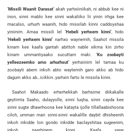
‘
Missili Waanit Darasat
’ akah yarhxiiniikah, ni abbub kee ni
inon, sinni mablo kee sinni wakaliiko lii yinin irhga kee
macalso, urhurh waanih, hido missilah kinni caddoyshaa
yiniinim. Amaa missili lel ‘
Hebeli yerhxem kinni
’, hido
‘
Hekeli yerhxem kinni’
narhxo waynemih, Saahot missila
kinam kee kaafa gantah abittoh nable xikma kin zirho
kinam ummantiyaako sucuttam maki. ‘
Ku zoobayti
yelleezeemko amo arhurhsut’
yerhxiinim lel tamaa ku
zoobayti abem inkoh abto waytemih garo akko ab hido
dagum akko ab…icikkin..yarhxin farto le missila kinni.
Saahot Makaado erherhekkah barhsime diikakalle
geytimta Saaho, dulayyolle, sinni luqha, sinni cayda kee
sinni sugte dhawrhoona kee katayta ijolle tillallaabishoona
ciloh, umman mari sinni-sinni wakalille daybit dhisheenih
inkoh inkidde lon gondo inkidde baclayshitaa sugeenim,
inkoh naarhigem kinni. Kaafa yane