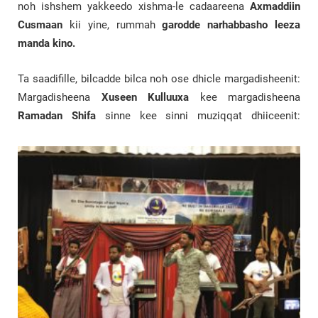
noh ishshem yakkeedo xishma-le cadaareena
Axmaddiin
Cusmaan
kii yine, rummah
garodde narhabbasho leeza
manda kino.
Ta saadifille, bilcadde bilca noh ose dhicle margadisheenit:
Margadisheena
Xuseen Kulluuxa
kee margadisheena
Ramadan Shifa
sinne kee sinni muziqqat dhiiceenit: