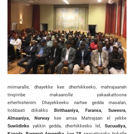
miimaralle, dhayekke kee dherhikkeeko, mahrajaanah
tinqirribe makaanolle yakaakattoona
erherhishenim. Dhayekkeeko narhxe gedda masalan,
Irobbaati diikakko
Birithaaniya, Faransa, Suwesra,
Almaaniya, Norway
kee amaa Mahrajaan el yekke
Suwiidinko
yakkin gedda, dherhikkeeko lel,
Sucuudiya,
Kanada, Bareerat Ameerika
, kee
28
saacatiyaako bukalle