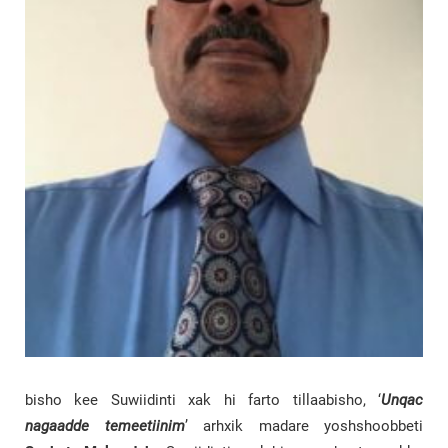
bisho kee Suwiidinti xak hi farto tillaabisho, ‘
Unqac
nagaadde temeetiinim
’ arhxik madare yoshshoobbeti