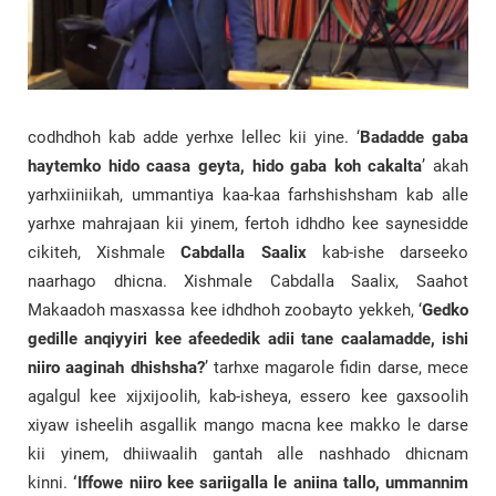
codhdhoh kab adde yerhxe lellec kii yine. ‘
Badadde gaba
haytemko hido caasa geyta, hido gaba koh cakalta
’ akah
yarhxiiniikah, ummantiya kaa-kaa farhshishsham kab alle
yarhxe mahrajaan kii yinem, fertoh idhdho kee saynesidde
cikiteh, Xishmale
Cabdalla Saalix
kab-ishe darseeko
naarhago dhicna. Xishmale Cabdalla Saalix, Saahot
Makaadoh masxassa kee idhdhoh zoobayto yekkeh, ‘
Gedko
gedille anqiyyiri kee afeededik adii tane caalamadde, ishi
niiro aaginah dhishsha?
’ tarhxe magarole fidin darse, mece
agalgul kee xijxijoolih, kab-isheya, essero kee gaxsoolih
xiyaw isheelih asgallik mango macna kee makko le darse
kii yinem, dhiiwaalih gantah alle nashhado dhicnam
kinni.
‘Iffowe niiro kee sariigalla le aniina tallo, ummannim