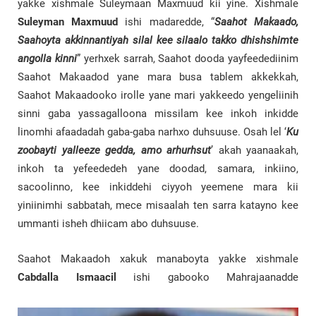
yakke xishmale Suleymaan Maxmuud kii yine. Xishmale
Suleyman Maxmuud
ishi madaredde, “
Saahot Makaado,
Saahoyta akkinnantiyah silal kee silaalo takko dhishshimte
angolla kinni
” yerhxek sarrah, Saahot dooda yayfeedediinim
Saahot Makaadod yane mara busa tablem akkekkah,
Saahot Makaadooko irolle yane mari yakkeedo yengeliinih
sinni gaba yassagalloona missilam kee inkoh inkidde
linomhi afaadadah gaba-gaba narhxo duhsuuse. Osah lel ‘
Ku
zoobayti yalleeze gedda, amo arhurhsut
’ akah yaanaakah,
inkoh ta yefeededeh yane doodad, samara, inkiino,
sacoolinno, kee inkiddehi ciyyoh yeemene mara kii
yiniinimhi sabbatah, mece misaalah ten sarra katayno kee
ummanti isheh dhiicam abo duhsuuse.
Saahot Makaadoh xakuk manaboyta yakke xishmale
Cabdalla Ismaacil
ishi gabooko Mahrajaanadde