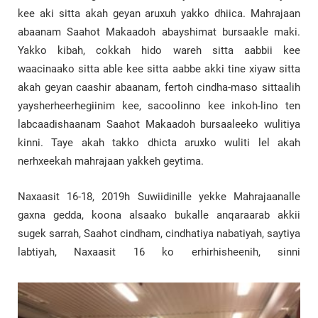
kee aki sitta akah geyan aruxuh yakko dhiica. Mahrajaan
abaanam Saahot Makaadoh abayshimat bursaakle maki.
Yakko kibah, cokkah hido wareh sitta aabbii kee
waacinaako sitta able kee sitta aabbe akki tine xiyaw sitta
akah geyan caashir abaanam, fertoh cindha-maso sittaalih
yaysherheerhegiinim kee, sacoolinno kee inkoh-lino ten
labcaadishaanam Saahot Makaadoh bursaaleeko wulitiya
kinni. Taye akah takko dhicta aruxko wuliti lel akah
nerhxeekah mahrajaan yakkeh geytima.
Naxaasit 16-18, 2019h Suwiidinille yekke Mahrajaanalle
gaxna gedda, koona alsaako bukalle anqaraarab akkii
sugek sarrah, Saahot cindham, cindhatiya nabatiyah, saytiya
labtiyah, Naxaasit 16 ko erhirhisheenih, sinni