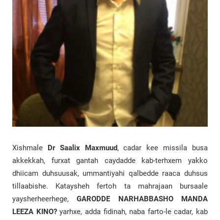
Xishmale
Dr Saalix Maxmuud
, cadar kee missila busa
akkekkah, furxat gantah caydadde kab-terhxem yakko
dhiicam duhsuusak, ummantiyahi qalbedde raaca duhsus
tillaabishe. Kataysheh fertoh ta mahrajaan bursaale
yaysherheerhege,
GARODDE NARHABBASHO MANDA
LEEZA KINO?
yarhxe, adda fidinah, naba farto-le cadar, kab