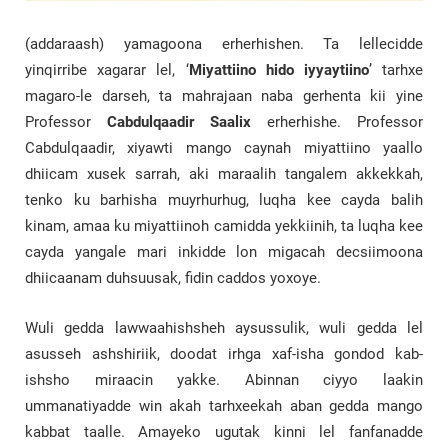
(addaraash) yamagoona erherhishen. Ta lellecidde
yinqirribe xagarar lel, ‘
Miyattiino hido iyyaytiino
’ tarhxe
magaro-le darseh, ta mahrajaan naba gerhenta kii yine
Professor
Cabdulqaadir
Saalix
erherhishe. Professor
Cabdulqaadir, xiyawti mango caynah miyattiino yaallo
dhiicam xusek sarrah, aki maraalih tangalem akkekkah,
tenko ku barhisha muyrhurhug, luqha kee cayda balih
kinam, amaa ku miyattiinoh camidda yekkiinih, ta luqha kee
cayda yangale mari inkidde lon migacah decsiimoona
dhiicaanam duhsuusak, fidin caddos yoxoye.
Wuli gedda lawwaahishsheh aysussulik, wuli gedda lel
asusseh ashshiriik, doodat irhga xaf-isha gondod kab-
ishsho miraacin yakke. Abinnan ciyyo laakin
ummanatiyadde win akah tarhxeekah aban gedda mango
kabbat taalle. Amayeko ugutak kinni lel fanfanadde