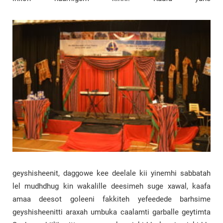
geyshisheenit, daggowe kee deelale kii yinemhi sabbatah
lel mudhdhug kin wakalille deesimeh suge xawal, kaafa
amaa deesot goleeni fakkiteh yefeedede barhsime
geyshisheenitti araxah umbuka caalamti garballe geytimta