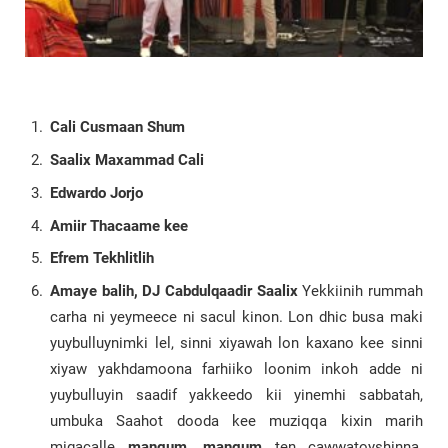
Cali Cusmaan Shum
Saalix Maxammad Cali
Edwardo Jorjo
Amiir Thacaame kee
Efrem Tekhlitlih
Amaye balih, DJ Cabdulqaadir Saalix
Yekkiinih rummah
carha ni yeymeece ni sacul kinon. Lon dhic busa maki
yuybulluynimki lel, sinni xiyawah lon kaxano kee sinni
xiyaw yakhdamoona farhiiko loonim inkoh adde ni
yuybulluyin saadif yakkeedo kii yinemhi sabbatah,
umbuka Saahot dooda kee muziqqa kixin marih
migacalle
mangum, mangum
ten cawwatoyshinna.