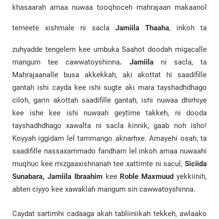
khasaarah amaa nuwaa tooqhoceh mahrajaan makaanol
temeete xishmale ni sacla
Jamiila Thaaha
,
inkoh ta
zuhyadde tengelem kee umbuka Saahot doodah migacalle
mangum tee cawwatoyshinna
. Jamiila
ni sacla, ta
Mahrajaanalle busa akkekkah, aki akottat hi saadifille
gantah ishi cayda kee ishi sugte aki mara tayshadhdhago
ciloh, garin akottah saadifille gantah, ishi nuwaa dhirhiye
kee ishe kee ishi nuwaah geytime takkeh, ni dooda
tayshadhdhago xawalta ni sacla kinnik, gaab noh isho!
Koyyah iggidam lel tammango aknarhxe. Amayehi osah, ta
saadifille nassaxammado fandham lel inkoh amaa nuwaahi
muqhuc kee mizgaaxishnanah tee xattimte ni sacul,
Siciida
Sunabara, Jamiila Ibraahim
kee
Roble Maxmuud
yekkiinih,
abten ciyyo kee xawaklah mangum sin cawwatoyshinna.
Caydat sartimhi cadaaga akah tabliiniikah tekkeh, awlaako