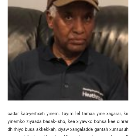
cadar kab-yerhxeh yinem. Tayim lel tamaa yine xagarar, kii
yinemko ziyaada basak-isho, kee xiyawko bohsa kee dihrar
dhirhiyo busa akkekkah, xiyaw xangaladde gantah xunsusuh