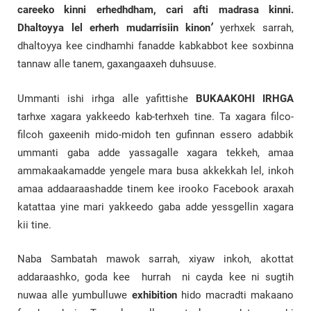
careeko kinni erhedhdham, cari afti madrasa kinni.
Dhaltoyya lel erherh mudarrisiin kinon
’
yerhxek sarrah,
dhaltoyya kee cindhamhi fanadde kabkabbot kee soxbinna
tannaw alle tanem, gaxangaaxeh duhsuuse.
Ummanti ishi irhga alle yafittishe
BUKAAKOHI IRHGA
tarhxe xagara yakkeedo kab-terhxeh tine. Ta xagara filco-
filcoh gaxeenih mido-midoh ten gufinnan essero adabbik
ummanti gaba adde yassagalle xagara tekkeh, amaa
ammakaakamadde yengele mara busa akkekkah lel, inkoh
amaa addaaraashadde tinem kee irooko Facebook araxah
katattaa yine mari yakkeedo gaba adde yessgellin xagara
kii tine.
Naba Sambatah mawok sarrah, xiyaw inkoh, akottat
addaraashko, goda kee hurrah ni cayda kee ni sugtih
nuwaa alle yumbulluwe
exhibition
hido macradti makaano