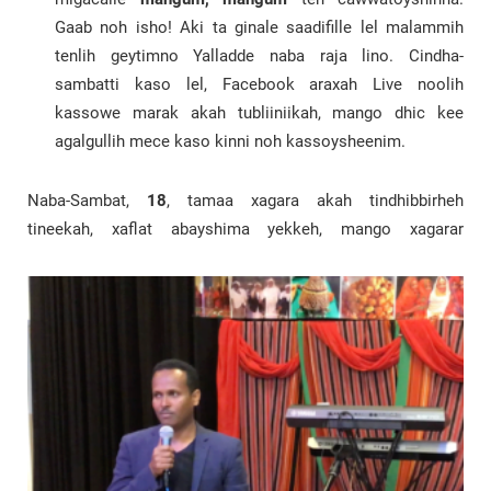
Gaab noh isho! Aki ta ginale saadifille lel malammih
tenlih geytimno Yalladde naba raja lino. Cindha-
sambatti kaso lel, Facebook araxah Live noolih
kassowe marak akah tubliiniikah, mango dhic kee
agalgullih mece kaso kinni noh kassoysheenim.
Naba-Sambat,
18
, tamaa xagara akah tindhibbirheh
tineekah, xaflat abayshima yekkeh, mango xagarar