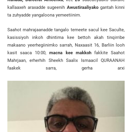
kallaaxeh araxadde sugeenih
Awustiraaliyako
gantah kinni
ta zuhyadde yangaloona yemeetiinim.
Saahot mahrajaanadde tangalo temeete sacul kee Saculte,
kasissiyoh inkoh dhintima kee bettoh akah tinqirribe
makaano yeerhegiinimko sarrah, Naxaasit 16, Barliin looh
kasit saaca 10:00,
macna kee makkoh
fakkite Saahot
Mahrjaan, erherhih Sheekh Saalix Ismaacil QURAANAH
faakek sarra, gerha arxi