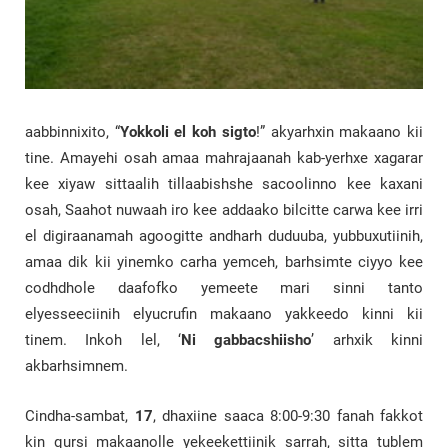
aabbinnixito, “
Yokkoli el koh sigto
!” akyarhxin makaano kii
tine. Amayehi osah amaa mahrajaanah kab-yerhxe xagarar
kee xiyaw sittaalih tillaabishshe sacoolinno kee kaxani
osah, Saahot nuwaah iro kee addaako bilcitte carwa kee irri
el digiraanamah agoogitte andharh duduuba, yubbuxutiinih,
amaa dik kii yinemko carha yemceh, barhsimte ciyyo kee
codhdhole daafofko yemeete mari sinni tanto
elyesseeciinih elyucrufin makaano yakkeedo kinni kii
tinem. Inkoh lel, ‘
Ni gabbacshiisho
’ arhxik kinni
akbarhsimnem.
Cindha-sambat,
17
, dhaxiine saaca 8:00-9:30 fanah fakkot
kin qursi makaanolle yekeekettiinik sarrah, sitta tublem