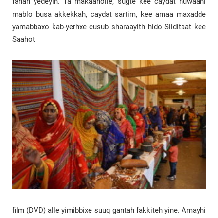
fanah yedeyin. Ta makaanolle, sugte kee caydat nuwaahi
mablo busa akkekkah, caydat sartim, kee amaa maxadde
yamabbaxo kab-yerhxe cusub sharaayith hido Siiditaat kee
Saahot
film (DVD) alle yimibbixe suuq gantah fakkiteh yine. Amayhi