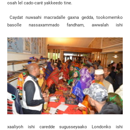
osah lel cado-carë yakkeedo tine.
Caydat nuwaahi macradalle gaxna gedda, tookomemko
basolle nassaxammado fandham, awwalah ishi
xaaliyoh ishi caredde sugusseyaako Londonko ishi