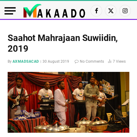
Facebook
X
Insta
(Twitter)
Saahot Mahrajaan Suwiidin,
2019
By
AXMADSACAD
30 August 2019
No Comments
7
Views