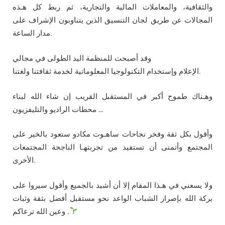
والثقافية، والمعاملات المالية والتجارية، ثم ربط كل هـذه
المجالات عن طريق لجان التنسيق الذين يتناوبون الإشراف على
مدار الساعة.
وقد أصبحت للمنظمة اليد الطولى في مجالي
الإعلام وإستخدام التكنولوجيا المعلوماتية لخدمة ثقافتنا ولغتنا.
وهـناك طموح أكبر في المستقبل القريب إن شاء الله لبناء
محطات الراديو والتليفزيون …
وأقول بكل ثقة وفخر نجاحات ساهـوت مكادو ستعود بالخير على
المجتمع وأتمنى أن تستفيد من تجربتهـا الناجحة المجتمعات
الأخرى.
ولا يسعني في هـذا المقام إلا أن أشيد بالجميع وأقول سيروا على
بركة الله بإصرار الشباب الواعد نحو مستقبل أفضل بثقة وثبات
وعين الله ترعاكم .