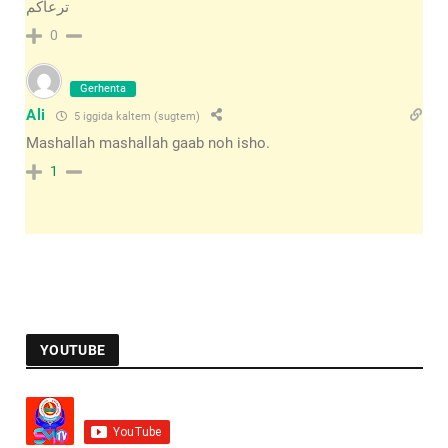
ترعاكم
0
Gerhenta
Ali
5 iggida kaltem (sugtem)
Mashallah mashallah gaab noh isho.
1
YOUTUBE