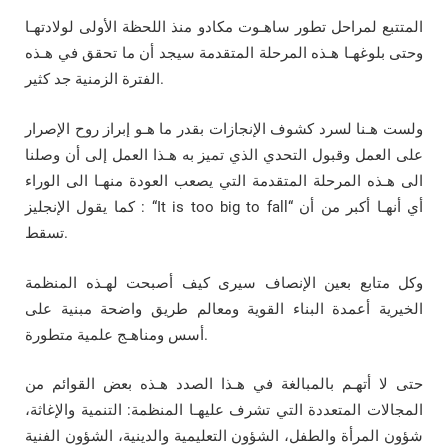
المتتبع لمراحل تطور ساهـوت مكادو منذ اللحظة الأولى لولادتهـا
وحتى بلوغهـا هـذه المرحلة المتقدمة سيجد أن ما تحقق في هـذه
الفترة الزمنية جد كثير.
ولست هـنا لسرد كشوف الإنجازات بقدر ما هـو إبراز روح الإصرار
على العمل وقبول التحدي الذي تميز به هـذا العمل إلى أن وصلنا
الى هـذه المرحلة المتقدمة التي يصعب العودة منهـا الى الوراء
كما يقول الإنجليز : “It is too big to fall“ أي أنهـا أكبر من أن
تسقط.
وكل متابع بعين الإنصاف سيرى كيف أصبحت لهـذه المنظمة
الخيرية أعمدة البناء القوية ومعالم طريق واضحة مبنية على
أسس ومناهـج علمية متطورة.
حتى لا أتهـم بالمبالغة في هـذا الصدد هـذه بعض القوائم من
المجالات المتعددة التي تشرف عليهـا المنظمة: التنمية والإغاثة،
شؤون المرأة والطفل، الشؤون التعليمية والدينية، الشؤون الفنية