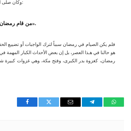
وكان صلى الله عليه وسلم يحث على القيام في رمضان، فقال:
«من قام رمضان إيماناً واحتساباً غفر له ما تقدم من ذنبه».
فلم يكن الصيام في رمضان سبباً لترك الواجبات أو تضييع الح
هو حالنا في هـذا العصر، بل إن بعض الأحداث الكبار المهمة 
رمضان، كغزوة بدر الكبرى، وفتح مكة، وهي غزوات كبيرة ش
Facebook
Twitter
Email
Telegram
WhatsA