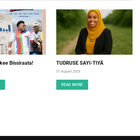
ee Bissiraata!
TUDRUSE SAYI-TIYÄ
31 August 2025
READ MORE