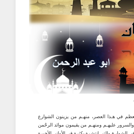
ظم في هـذا العصر، منهـم من يزينون الشوارع
السرور عليهـم ومنهـم من يقيمون موائد الرحْمن