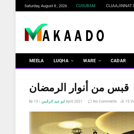
CUSUBAM
CIJAAJINNAT
Saturday, August 8 , 2026
MEELA
LUQHA
WARE
CADAR
قبس من أنوار الرمضان
V
15
No Comments
13 April 2021
ابو عبد الرحْمن
By