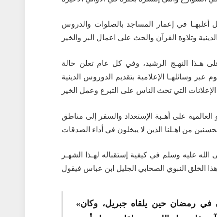
ل أغلبهـا في إعمار المساجد بالصلوات والدروس
ى هـذا النهـج الرشيد، وفي كل عام تعلن حالة
 عبر وسائلهـا الإعلامية بتقديم الدوروس الدينية
العالمية على أهـبة الإستعداد والسفر إلى مناطق
لله عليه وسلم في كيفية إستقباله لهـذا الشهـر
«كان رسول الله أجود الناس، وكان أجود ما يكون في رمضان حين يلقاه جبريل، وكان