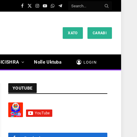
Facebook
X
Instagram
YouTube
WhatsApp
Telegram
(Twitter)
XATO
CARABI
BICISHRA
Nolle Uktuba
LOGIN
YOUTUBE