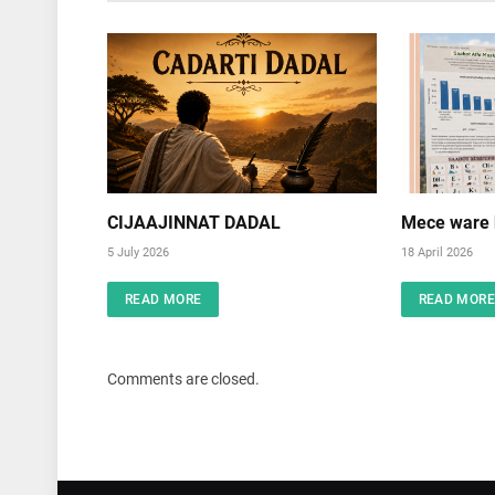
CIJAAJINNAT DADAL
Mece ware k
5 July 2026
18 April 2026
READ MORE
READ MORE
Comments are closed.