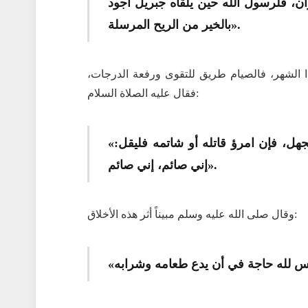
ن، فلرسول الله حين يلقاه جبريل أجود
بالخير من الريح المرسلة».
ا الشهر، فالصيام طريق للتقوى ورفعة الدرجات،
فقال عليه الصلاة السلام:
«الصيام جُنَّة، فإذا كان أحدكم صائماً فلا يرفث ولا يجهل، فإن امرؤ قاتله أو شاتمه فليقل:
إني صائم، إني صائم».
وقال صلى الله عليه وسلم مبيناً أثر هذه الأخلاق: