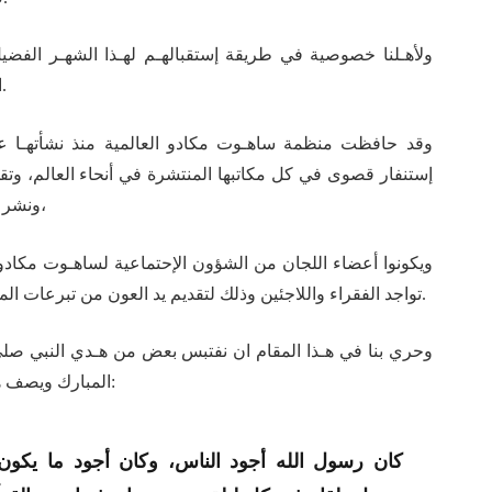
ولأهـلنا خصوصية في طريقة إستقبالهـم لهـذا الشهـر الفضي
الدينية وتلاوة القرآن والحث على اعمال البر والخير.
وقد حافظت منظمة ساهـوت مكادو العالمية منذ نشأتهـا عل
إستنفار قصوى في كل مكاتبها المنتشرة في أنحاء العالم، وتقوم
ونشر الإعلانات التي تحث الناس على التبرع وعمل الخير،
ويكونوا أعضاء اللجان من الشؤون الإحتماعية لساهـوت مكادو 
تواجد الفقراء واللاجئين وذلك لتقديم يد العون من تبرعات المحسنين من اهـلنا الذين لا يبخلون في أداء الصدقات.
وحري بنا في هـذا المقام ان نفتبس بعض من هـدي النبي صلى ا
المبارك ويصف هذا الخلق النبوي الصحابي الجليل ابن عباس فيقول: