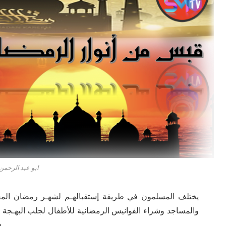
ابو عبد الرحمن
يختلف المسلمون في طريقة إستقبالهـم لشهـر رمضان المع
والمساجد وشراء الفوانيس الرمضانية للأطفال لجلب البهـجة و
في الشوارع والتي إنتشرة بكثرة في الأواني الأخيرة.